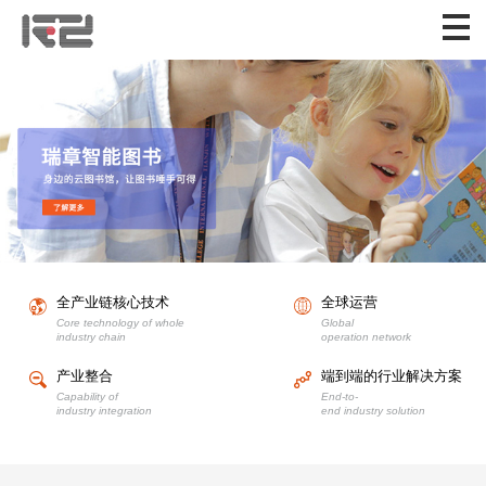
全产业链核心技术
全球运营
Core technology of whole
Global
industry chain
operation network
产业整合
端到端的行业解决方案
Capability of
End-to-
industry integration
end industry solution